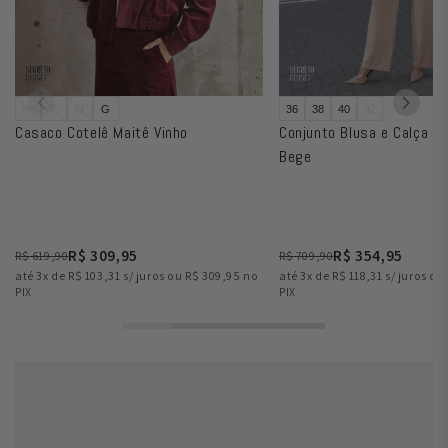
PP
P
M
G
36
38
40
42
Casaco Cotelê Maitê Vinho
Conjunto Blusa e Calça Tr
Bege
R$ 309,95
R$ 354,95
R$ 619,90
R$ 709,90
até 3x de R$ 103,31 s/ juros ou R$ 309,95 no
até 3x de R$ 118,31 s/ juros o
PIX
PIX