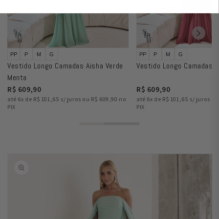
PP
P
M
G
PP
P
M
G
Vestido Longo Camadas Aisha Verde
Vestido Longo Camadas A
Menta
R$ 609,90
R$ 609,90
até 6x de R$ 101,65 s/ juros ou R$ 609,90 no
até 6x de R$ 101,65 s/ juros o
PIX
PIX
Pular para
as
informações
do produto