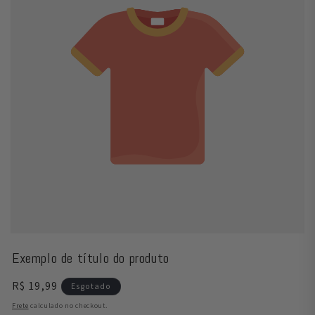
Exemplo de título do produto
Preço
R$ 19,99
Esgotado
normal
Frete
calculado no checkout.