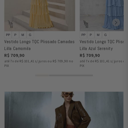
PP
P
M
G
PP
P
M
G
Vestido Longo TQC Plissado Camadas
Vestido Longo TQC Pliss
Lilla Camomila
Lilla Azul Serenity
R$ 709,90
R$ 709,90
até 7x de R$ 101,41 s/ juros ou R$ 709,90 no
até 7x de R$ 101,41 s/ juros o
PIX
PIX