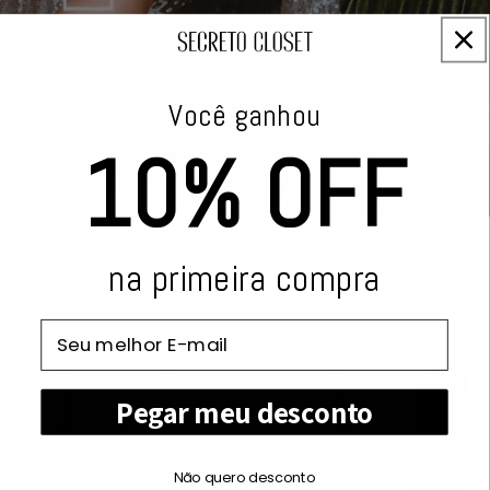
Você ganhou
10% OFF
G O L D E N H O U R ♡
na primeira compra
Ver todos
Email
Pegar meu desconto
Não quero desconto