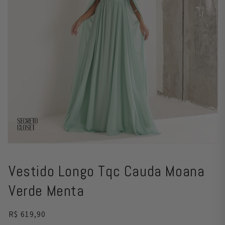
Abrir
mídia
1
Vestido Longo Tqc Cauda Moana
na
janela
modal
Verde Menta
Preço
R$ 619,90