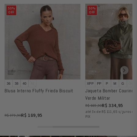
50%
50%
OFF
OFF
36
38
40
42
XPP
PP
P
M
G
GG
Blusa Interno Fluffy Frieda Biscuit
Jaqueta Bomber Courino A
Verde Militar
R$ 334,95
R$ 669,90
até 3x de R$ 111,65 s/ juros o
R$ 189,95
R$ 379,90
PIX