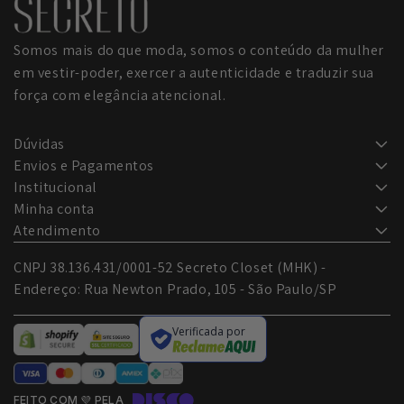
Somos mais do que moda, somos o conteúdo da mulher
em vestir-poder, exercer a autenticidade e traduzir sua
força com elegância atencional.
Dúvidas
FAQ
Envios e Pagamentos
Frete e prazos
Institucional
Promoções e Cupons
Quem somos
Minha conta
Checkout seguro
Meus Pedidos
Atendimento
Blog Secreto
WhatsApp
CNPJ 38.136.431/0001-52 Secreto Closet (MHK) -
Meus Desejos
Política de Privacidade
Endereço: Rua Newton Prado, 105 - São Paulo/SP
Trocas e Devoluções
Política de Trocas
sac@secretocloset.com
Verificada por
Termos de Uso
FEITO COM 💜 PELA